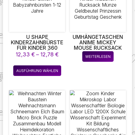
können
könne
auf
auf
der
der
Produktseite
Produk
gewählt
gewäh
werden
werde
U SHAPE
UMHÄNGETASCHEN
KINDERZAHNBÜRSTE
ANIME MICKEY
FÜR KINDER 360
MOUSE RUCKSACK
KINDERZAHNBÜRSTE
KAWAII NIEDLICH
Preisspanne:
12,33
€
–
12,78
€
WEITERLESEN
FÜR KINDER SILIKON
CARTOON MINNIE
12,33 €
BABYZAHNBÜRSTEN
TASCHE KINDER
bis
Dieses
1-12 JAHRE
MÄDCHEN RUCKSACK
AUSFÜHRUNG WÄHLEN
12,78 €
Produkt
MÜNZE GELDBEUTEL
PRINZESSIN
weist
GEBURTSTAG
mehrere
GESCHENK
Varianten
auf.
Die
Optionen
können
auf
der