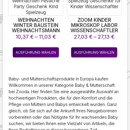
Produktseite
gewählt
werden
WEIHNACHTEN
ZOOM KINDER
WINTER BAUSTEIN
MIKROSKOP LABOR
WEIHNACHTSMANN
WISSENSCHAFTLER
SCHNEEMANN ELCH
BIOLOGIE LABOR LED
Preisspanne:
Preiss
10,37
€
–
11,03
€
27,03
€
–
27,13
€
BAUM MICRO BRICK
1200X SCHULE
10,37 €
27,03
PUZZLE
WISSENSCHAFT
bis
bis
Dieses
Diese
ZUSAMMENBAU
EXPERIMENT KIT
AUSFÜHRUNG WÄHLEN
AUSFÜHRUNG WÄHLEN
11,03 €
27,13 
Produkt
Produk
MODELL
BILDUNG
HEIMDEKORATION
WISSENSCHAFTLICHES
weist
weist
WEIHNACHTEN
SPIELZEUG
mehrere
mehre
FESTLICHE PARTY
GESCHENKE FÜR
Varianten
Varian
GESCHENK KIND
KINDER
Baby- und Mutterschaftsprodukte in Europa kaufen
auf.
auf.
SPIELZEUG
WISSENSCHAFTLER
Willkommen in unserer Kategorie Baby & Mutterschaft
Die
Die
bei
Zooda
. Hier finden Sie eine ausgewählte Auswahl an
Optionen
Optio
hochwertigen Produkten, die für den Komfort und die
können
könne
Pflege von Müttern und Babys entwickelt wurden. Ganz
auf
auf
gleich, ob Sie sich auf die Ankunft Ihres Neugeborenen
der
der
vorbereiten oder das Nötigste für Ihr wachsendes Baby
Produktseite
Produk
suchen, wir bieten Ihnen eine Vielzahl von Artikeln, die
gewählt
gewäh
Ihren Bedürfnissen in dieser besonderen Zeit