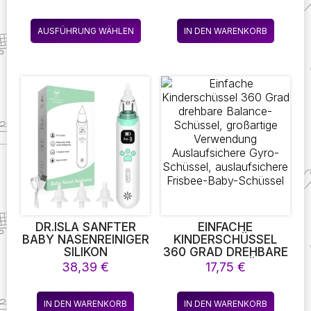
KINDER FÜTTERUNG
RNAMENTE D
BPA FREI
EKORATION MODELL E
Dieses
WASSERDICHT
DUCTIONAL TOYS 9
AUSFÜHRUNG WÄHLEN
IN DEN WARENKORB
Produkt
SILIKON BUNTE BABY
99PCS BUILDING B
LÄTZCHEN MIT
LOCKS BRICKS G
weist
CATCHER
EBURTSTAG DIY G
mehrere
ESCHENK
Varianten
auf.
Die
Optionen
können
auf
der
Produktseite
gewählt
werden
DR.ISLA SANFTER
EINFACHE
BABY NASENREINIGER
KINDERSCHÜSSEL
SILIKON
360 GRAD DREHBARE
EINSTELLBARE
BALANCE-SCHÜSSEL,
38,39
€
17,75
€
ABSAUGUNG
GROSSARTIGE V
ELEKTRISCHER
ERWENDUNG A
KINDER
USLAUFSICHERE G
IN DEN WARENKORB
IN DEN WARENKORB