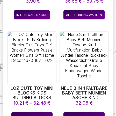
BEISST FINGER Z
SPIELZEUG FÜR
Preis
13,90
€
36,68
€
–
69,75
€
AHNARZT SPIELE. W
KLEINKINDER
36,68
ITZIG FÜR PARTY U
PÄDAGOGISCHE
bis
Diese
ND KINDER G
HÖLZERNE PUZZLE
IN DEN WARENKORB
AUSFÜHRUNG WÄHLEN
69,75
Produk
LÜCKSSPIEL S
ANGELN SPIELZEUG
TREICHE K
ZÄHLEN ZAHL FORM
weist
INDERSPIELZEUG
MATCHING SORTER
mehre
SPIELE BOARD TOY
Varian
auf.
Die
Optio
könne
auf
der
Produk
gewäh
werde
LOZ CUTE TOY MINI
NEUE 3 IN 1 FALTBARE
BLOCKS KIDS
BABY BETT MUMIEN
BUILDING BLOCKS
TASCHE KIND
GIRLS TOYS DIY
MULTIFUNKTION BABY
Preisspanne:
10,21
€
–
32,48
€
32,96
€
BRICKS FLOWERS
WINDEL TASCHE
10,21 €
PUZZLE WOMEN
RUCKSACK
bis
Dieses
Diese