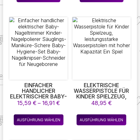
NASENSAUGER
YRO-SCHÜSSEL, A
SICHERHEIT BEQUEM
USLAUFSICHERE F
GERÄUSCHARM
RISBEE-BABY-S
CHÜSSEL
EINFACHER
ELEKTRISCHE
HANDLICHER
WASSERPISTOLE FÜR
ELEKTRISCHER BABY-
KINDER SPIELZEUG,
NAGELTRIMMER
LEISTUNGSSTARKE
Preisspanne:
15,59
€
–
16,91
€
48,95
€
KINDER-
WASSERPISTOLEN
15,59 €
NAGELPOLIERER
MIT HOHER
bis
Dieses
Diese
SÄUGLINGS-
KAPAZITÄT EIN SPIEL
AUSFÜHRUNG WÄHLEN
AUSFÜHRUNG WÄHLEN
16,91 €
Produkt
Produk
MANIKÜRE-SCHERE
BABY-HYGIENE-SET
weist
weist
BABY-NAGELKNIPSER-
mehrere
mehre