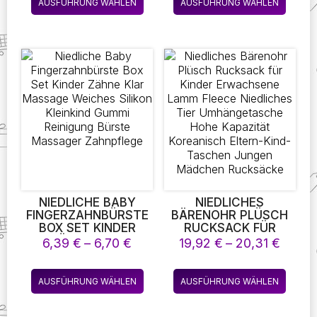
GIRLS GIFT HOME
WASSERDICHT
AUSFÜHRUNG WÄHLEN
AUSFÜHRUNG WÄHLEN
32,48 €
Produkt
Produk
DECOR 1670 1671 1672
GROSSE KAPAZITÄT B
ABY KINDERWAGEN W
weist
weist
INDEL TASCHE
mehrere
mehre
Varianten
Varian
auf.
auf.
Die
Die
Optionen
Optio
können
könne
auf
auf
der
der
Produktseite
Produk
gewählt
gewäh
werden
werde
NIEDLICHE BABY
NIEDLICHES
FINGERZAHNBÜRSTE
BÄRENOHR PLÜSCH
BOX SET KINDER
RUCKSACK FÜR
ZÄHNE KLAR
KINDER ERWACHSENE
Preisspanne:
Preis
6,39
€
–
6,70
€
19,92
€
–
20,31
€
MASSAGE WEICHES
LAMM FLEECE
6,39 €
19,92
SILIKON KLEINKIND
NIEDLICHES TIER
bis
bis
Dieses
Diese
GUMMI REINIGUNG
UMHÄNGETASCHE
AUSFÜHRUNG WÄHLEN
AUSFÜHRUNG WÄHLEN
6,70 €
20,31
Produkt
Produk
BÜRSTE MASSAGER
HOHE KAPAZITÄT
ZAHNPFLEGE
KOREANISCH ELTERN-
weist
weist