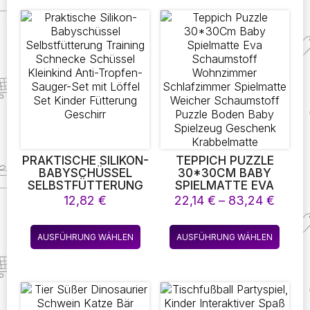
KIND-TASCHEN
mehrere
mehre
JUNGEN MÄDCHEN
Varianten
Varian
RUCKSÄCKE
auf.
auf.
Die
Die
Optionen
Optio
können
könne
auf
auf
der
der
Produktseite
Produk
gewählt
gewäh
werden
werde
PRAKTISCHE SILIKON-
TEPPICH PUZZLE
BABYSCHÜSSEL
30*30CM BABY
SELBSTFÜTTERUNG
SPIELMATTE EVA
TRAINING SCHNECKE
SCHAUMSTOFF
Preis
12,82
€
22,14
€
–
83,24
€
SCHÜSSEL KLEINKIND
WOHNZIMMER
22,14 
ANTI-TROPFEN-
SCHLAFZIMMER
bis
Dieses
Diese
SAUGER-SET MIT
SPIELMATTE
AUSFÜHRUNG WÄHLEN
AUSFÜHRUNG WÄHLEN
83,24
Produkt
Produk
LÖFFEL SET KINDER
WEICHER
FÜTTERUNG
SCHAUMSTOFF
weist
weist
GESCHIRR
PUZZLE BODEN BABY
mehrere
mehre
SPIELZEUG
Varianten
Varian
GESCHENK
auf.
auf.