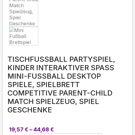
TISCHFUSSBALL PARTYSPIEL, K
INDER INTERAKTIVER SPASS MI
NI-FUSSBALL DESKTOP SPI
ELE, SPIELBRETT COM
PETITIVE PARENT-CHILD MAT
CH SPIELZEUG, SPIEL GES
CHENKE
Preisspanne:
19,57
€
–
44,68
€