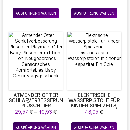
ROSCH BALANCE B
CHNEIDEN OBST G
4,49 €
RETT TISCHPLATTE P
EMÜSE MAGNET S
bis
Dieses
Diese
ARTY LUSTIG E
PIELZEUG BUNTE P
AUSFÜHRUNG WÄHLEN
AUSFÜHRUNG WÄHLEN
17,16 €
Produkt
Produk
LTERN-KIND KINDER I
ÄDAGOGISCHE L
NTERAKTIVES SPIEL B
EBENSMITTEL S
weist
weist
AUSTEIN SPIELZEUG
PIELZEUG FÜR K
mehrere
mehre
INDER-A11-8131Z8
Varianten
Varian
auf.
auf.
Die
Die
Optionen
Optio
können
könne
auf
auf
der
der
Produktseite
Produk
gewählt
gewäh
werden
werde
ATMENDER OTTER
ELEKTRISCHE
SCHLAFVERBESSERUNG
WASSERPISTOLE FÜR
PLÜSCHTIER
KINDER SPIELZEUG,
PLAYMATE OTTER
LEISTUNGSSTARKE
Preisspanne:
29,57
€
–
40,93
€
48,95
€
BABY PLÜSCHTIER
WASSERPISTOLEN
29,57 €
MIT LICHT TON
MIT HOHER
bis
Dieses
Diese
NEUGEBORENES
KAPAZITÄT EIN SPIEL
AUSFÜHRUNG WÄHLEN
AUSFÜHRUNG WÄHLEN