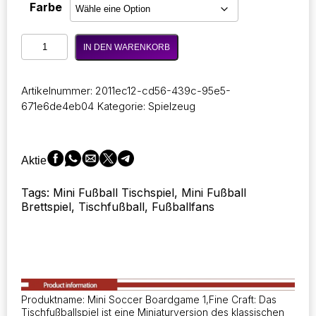
19,57 €
Farbe
bis
44,68 €
Tischfußball
IN DEN WARENKORB
Partyspiel,
Kinder
Interaktiver
Artikelnummer:
2011ec12-cd56-439c-95e5-
Spaß
671e6de4eb04
Kategorie:
Spielzeug
Mini-
Fußball
Desktop
Spiele,
Aktie
Spielbrett
Competitive
Tags: Mini Fußball Tischspiel, Mini Fußball
Parent-
Brettspiel, Tischfußball, Fußballfans
Child
Match
Spielzeug,
Spiel
Geschenke
Menge
Produktname: Mini Soccer Boardgame 1,Fine Craft: Das
Tischfußballspiel ist eine Miniaturversion des klassischen