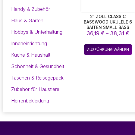
Handy & Zubehör
21 ZOLL CLASSIC
Haus & Garten
BASSWOOD UKULELE 6
SAITEN SMALL BASS
Hobbys & Unterhaltung
Pr
36,19
AKUSTIKGITARRE
€
–
38,31
€
MUSIKINSTRUMENTE
36
Inneneinrichtung
MIT PLEKTREN FÜR
bi
D
KINDER KINDER
AUSFÜHRUNG WÄHLEN
38
P
Küche & Haushalt
w
Schönheit & Gesundheit
m
V
Taschen & Reisegepäck
a
D
Zubehör für Haustiere
O
k
Herrenbekleidung
a
d
P
g
w