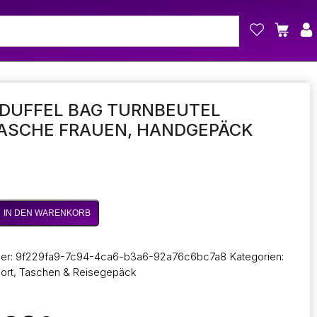
 DUFFEL BAG TURNBEUTEL
TASCHE FRAUEN, HANDGEPÄCK
IN DEN WARENKORB
er:
9f229fa9-7c94-4ca6-b3a6-92a76c6bc7a8
Kategorien:
e
ort
,
Taschen & Reisegepäck
ck