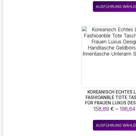
AUSFÜHRUNG WÄHLE
KOREANISCH ECHTES 
FASHIOANBLE TOTE TA
FÜR FRAUEN LUXUS DE
HANDTASCHE GELDBÖRS
158,89
€
–
196,6
INNENTASCHE UNTE
SCHULTER
AUSFÜHRUNG WÄHLE