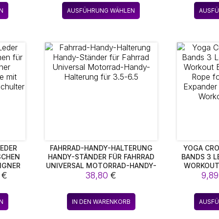
DOCUMENTS TASCHEN 5006
ESIGN G
bis
Dieses
Dieses
ALTEN MEH
N
AUSFÜHRUNG WÄHLEN
AUSF
104,33 €
Produkt
Produkt
weist
weist
mehrere
mehrere
Varianten
Varianten
auf.
auf.
Die
Die
Optionen
Optionen
können
können
auf
auf
der
der
Produktseite
Produktseite
gewählt
gewählt
werden
werden
LEDER
FAHRRAD-HANDY-HALTERUNG
YOGA CRO
SCHEN
HANDY-STÄNDER FÜR FAHRRAD
BANDS 3 L
SIGNER
UNIVERSAL MOTORRAD-HANDY-
WORKOUT
Preisspanne:
E MIT
4
€
HALTERUNG FÜR 3.5-6.5
38,80
€
PULL ROPE 
9,8
RARM
EXPANDER
158,89 €
WORKO
bis
Dieses
N
IN DEN WARENKORB
AUSF
196,64 €
Produkt