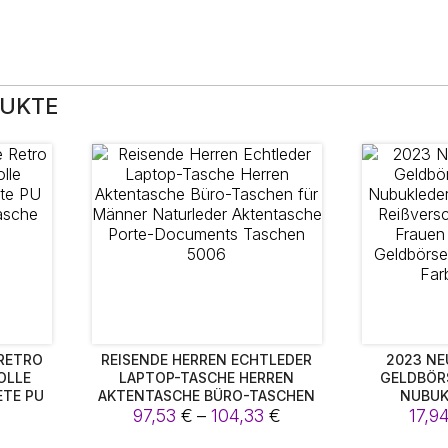
DUKTE
 RETRO
REISENDE HERREN ECHTLEDER
2023 NE
OLLE
LAPTOP-TASCHE HERREN
GELDBÖR
ETE PU
AKTENTASCHE BÜRO-TASCHEN
NUBUK
Preisspanne:
TASCHE
FÜR MÄNNER NATURLEDER
97,53
€
–
104,33
€
GELDBEUTEL
17,9
E
AKTENTASCHE PORTE-
RIEFTASCH
97,53 €