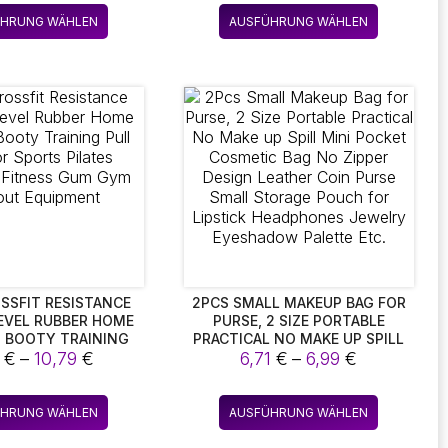
ELDBÖRSE ZWEI F
USHALTSMASSAGE SC
bis
bis
Dieses
Dieses
R FARBE KUPPLUNG
HMERZLINDERUNG KISSEN IN LI
ÜHRUNG WÄHLEN
AUSFÜHRUNG WÄHLEN
18,60 €
37,61 €
Produkt
Produkt
LA FARBE
weist
weist
mehrere
mehrere
Varianten
Varianten
auf.
auf.
Die
Die
Optionen
Optionen
können
können
auf
auf
der
der
Produktseite
Produktse
gewählt
gewählt
werden
werden
SSFIT RESISTANCE
2PCS SMALL MAKEUP BAG FOR
EVEL RUBBER HOME
PURSE, 2 SIZE PORTABLE
 BOOTY TRAINING
PRACTICAL NO MAKE UP SPILL
Preisspanne:
Preisspann
FOR SPORTS PILATES
9
€
–
10,79
€
MINI POCKET COSMETIC BAG NO
6,71
€
–
6,99
€
 FITNESS GUM GYM
ZIPPER DESIGN LEATHER COIN
9,89 €
6,71 €
UT EQUIPMENT
PURSE SMALL STORAGE POUCH
bis
bis
Dieses
Dieses
FOR LIPSTICK HEADPHONES
ÜHRUNG WÄHLEN
AUSFÜHRUNG WÄHLEN
10,79 €
6,99 €
Produkt
Produkt
JEWELRY EYESHADOW PALETTE
ETC.