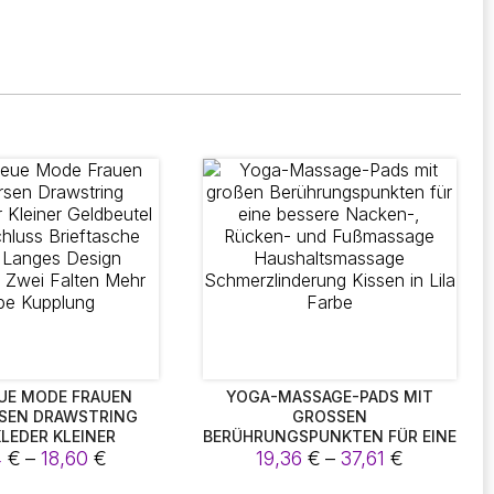
UE MODE FRAUEN
YOGA-MASSAGE-PADS MIT
SEN DRAWSTRING
GROSSEN B
LEDER KLEINER
ERÜHRUNGSPUNKTEN FÜR EINE B
Preisspanne:
Preisspan
 REISSVERSCHLUSS B
4
€
–
18,60
€
ESSERE NACKEN-, RÜCKEN- U
19,36
€
–
37,61
€
E FRAUEN LANGES D
ND FUSSMASSAGE HA
17,94 €
19,36 €