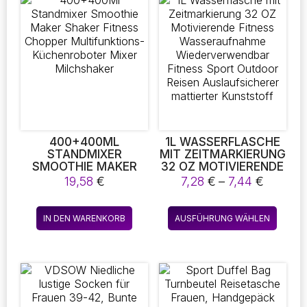
Varian
auf.
Die
Optio
könne
auf
der
Produk
gewäh
werde
400+400ML
1L WASSERFLASCHE
STANDMIXER
MIT ZEITMARKIERUNG
SMOOTHIE MAKER
32 OZ MOTIVIERENDE
SHAKER FITNESS
FITNESS
Preissp
19,58
€
7,28
€
–
7,44
€
CHOPPER
WASSERAUFNAHME
7,28 €
MULTIFUNKTIONS-
WIEDERVERWENDBAR
bis
Diese
KÜCHENROBOTER
FITNESS SPORT
IN DEN WARENKORB
AUSFÜHRUNG WÄHLEN
7,44 €
Produk
MIXER MILCHSHAKER
OUTDOOR REISEN
AUSLAUFSICHERER
weist
MATTIERTER
mehre
KUNSTSTOFF
Varian
auf.
Die