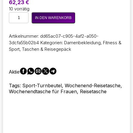
62,23
€
10 vorrätig
SIVENKE
IN DEN WARENKORB
Sporttasche
für
Frauen
Artikelnummer:
dd65ac07-c905-4af2-a050-
/
3dcfa55b02b4
Kategorien:
Damenbekleidung
,
Fitness &
Männer
Sport
,
Taschen & Reisegepäck
Fitnessstudio
Wochenendtasche
mit
Nassfach,
Aktie
Freizeit
Handtasche
Tags: Sport-Turnbeutel, Wochenend-Reisetasche,
faltbar
Wochenendtasche für Frauen, Reisetasche
Menge