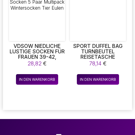
Optio
könne
auf
der
Produk
gewäh
werde
VDSOW NIEDLICHE
SPORT DUFFEL BAG
LUSTIGE SOCKEN FÜR
TURNBEUTEL
FRAUEN 39-42,
REISETASCHE
BUNTE SOCKEN 5
FRAUEN,
28,82
€
78,14
€
PAAR MULTIPACK
HANDGEPÄCK
WINTERSOCKEN TIER
EULEN
IN DEN WARENKORB
IN DEN WARENKORB