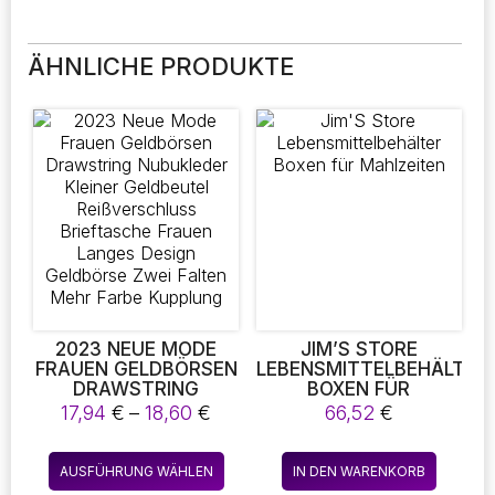
ÄHNLICHE PRODUKTE
2023 NEUE MODE
JIM’S STORE
FRAUEN GELDBÖRSEN
LEBENSMITTELBEHÄLTER
DRAWSTRING
BOXEN FÜR
NUBUKLEDER KLEINER
MAHLZEITEN
Preisspanne:
17,94
€
–
18,60
€
66,52
€
GELDBEUTEL
17,94 €
REISSVERSCHLUSS B
bis
Dieses
RIEFTASCHE FRAUEN L
AUSFÜHRUNG WÄHLEN
IN DEN WARENKORB
18,60 €
Produkt
ANGES DESIGN G