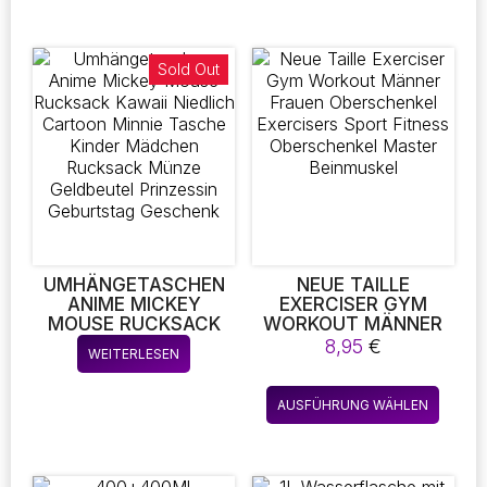
ELDBÖRSE ZWEI F
weist
ALTEN MEHR FARBE K
mehrere
UPPLUNG
Varianten
Sold Out
auf.
Die
Optionen
können
auf
der
Produktseite
gewählt
werden
UMHÄNGETASCHEN
NEUE TAILLE
ANIME MICKEY
EXERCISER GYM
MOUSE RUCKSACK
WORKOUT MÄNNER
KAWAII NIEDLICH
FRAUEN
8,95
€
WEITERLESEN
CARTOON MINNIE
OBERSCHENKEL
TASCHE KINDER
EXERCISERS SPORT
Diese
MÄDCHEN RUCKSACK
FITNESS
AUSFÜHRUNG WÄHLEN
Produk
MÜNZE GELDBEUTEL
OBERSCHENKEL
PRINZESSIN
MASTER BEINMUSKEL
weist
GEBURTSTAG
mehre
GESCHENK