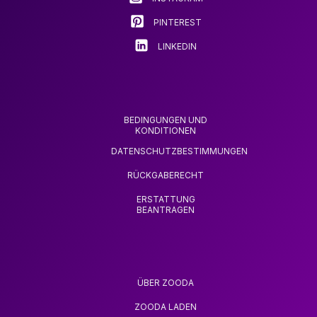
Produktseite
gewählt
PINTEREST
werden
LINKEDIN
BEDINGUNGEN UND
KONDITIONEN
DATENSCHUTZBESTIMMUNGEN
RÜCKGABERECHT
ERSTATTUNG
BEANTRAGEN
ÜBER ZOODA
ZOODA LADEN