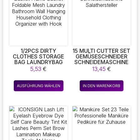
Die
Die
Optionen
Optio
können
könne
auf
auf
der
der
Produktseite
Produk
gewählt
gewäh
werden
werde
1/2PCS DIRTY
15 MULTI CUTTER SET
CLOTHES STORAGE
GEMÜSESCHNEIDER
BAG LAUNDRYBAG
SCHNEIDEMASCHINE
BASKET FRAME
SALATHERSTELLER
5,53
€
13,45
€
BUCKET FOLDABLE
MESH LAUNDRY
Dieses
BATHROOM WALL
AUSFÜHRUNG WÄHLEN
IN DEN WARENKORB
Produkt
HANGING
HOUSEHOLD
weist
CLOTHING
mehrere
ORGANIZER WITH
Varianten
HOOK
auf.
Die
Optionen
können