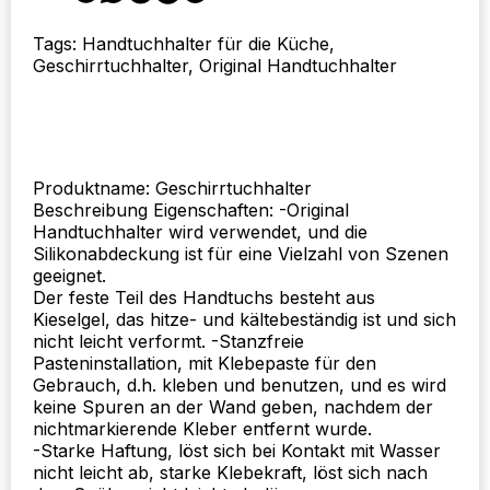
Lagerung
ein
Tags: Handtuchhalter für die Küche,
Haken
Geschirrtuchhalter, Original Handtuchhalter
Geschirrtuch
Stopper
Pylonen
Wischen
Sie
das
Produktname: Geschirrtuchhalter
Handtuch
Beschreibung Eigenschaften: -Original
Regal
Handtuchhalter wird verwendet, und die
Menge
Silikonabdeckung ist für eine Vielzahl von Szenen
geeignet.
Der feste Teil des Handtuchs besteht aus
Kieselgel, das hitze- und kältebeständig ist und sich
nicht leicht verformt. -Stanzfreie
Pasteninstallation, mit Klebepaste für den
Gebrauch, d.h. kleben und benutzen, und es wird
keine Spuren an der Wand geben, nachdem der
nichtmarkierende Kleber entfernt wurde.
-Starke Haftung, löst sich bei Kontakt mit Wasser
nicht leicht ab, starke Klebekraft, löst sich nach