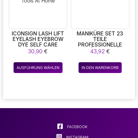
auf
der
Produktseite
gewählt
werden
ICONSIGN LASH LIFT
MANIKÜRE SET 23
EYELASH EYEBROW
TEILE
DYE SELF CARE
PROFESSIONELLE
BEAUTY TINT KIT
MANIKÜRE PEDIKÜRE
30,90
€
43,92
€
LASHES PERM SET
FÜR ZUHAUSE
BROW LAMINATION
Dieses
MAKEUP TOOLS AT
AUSFÜHRUNG WÄHLEN
IN DEN WARENKORB
Produkt
HOME
weist
mehrere
Varianten
auf.
Die
Optionen
können
auf
FACEBOOK
der
INSTAGRAM