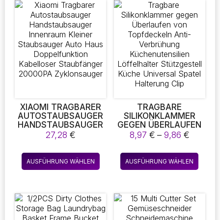
SCHMUCK-BRILLEN
Varian
auf.
Die
Optio
könne
auf
der
Produk
gewäh
werde
XIAOMI TRAGBARER
TRAGBARE
AUTOSTAUBSAUGER
SILIKONKLAMMER
HANDSTAUBSAUGER
GEGEN ÜBERLAUFEN
INNENRAUM KLEINER
VON TOPFDECKELN
Preiss
27,28
€
8,97
€
–
9,86
€
STAUBSAUGER AUTO
ANTI-VERBRÜHUNG
8,97 €
HAUS
KÜCHENUTENSILIEN
bis
Dieses
Diese
DOPPELFUNKTION
LÖFFELHALTER
AUSFÜHRUNG WÄHLEN
AUSFÜHRUNG WÄHLEN
9,86 €
Produkt
Produk
KABELLOSER
STÜTZGESTELL
STAUBFÄNGER
KÜCHE UNIVERSAL
weist
weist
20000PA
SPATEL HALTERUNG
mehrere
mehre
ZYKLONSAUGER
CLIP
Varianten
Varian
auf.
auf.