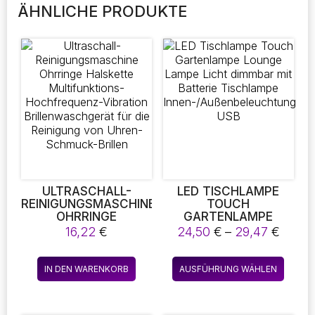
ÄHNLICHE PRODUKTE
ULTRASCHALL-
LED TISCHLAMPE
REINIGUNGSMASCHINE
TOUCH
OHRRINGE
GARTENLAMPE
HALSKETTE
LOUNGE LAMPE LICHT
Preis
16,22
€
24,50
€
–
29,47
€
MULTIFUNKTIONS-
DIMMBAR MIT
24,50
HOCHFREQUENZ-
BATTERIE
bis
Diese
VIBRATION
TISCHLAMPE
IN DEN WARENKORB
AUSFÜHRUNG WÄHLEN
29,47
Produk
BRILLENWASCHGERÄT
INNEN-/AUSSENBELEUCHT
FÜR DIE REINIGUNG
SB
weist
VON UHREN-
mehre