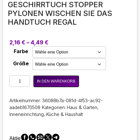
GESCHIRRTUCH STOPPER
PYLONEN WISCHEN SIE DAS
HANDTUCH REGAL
Preisspanne:
2,16
€
–
4,49
€
2,16 €
Farbe
bis
4,49 €
Größe
NEW
IN DEN WARENKORB
1/2/4
Pcs
Küche
Artikelnummer:
36088b7a-081d-4f53-ac92-
Originalität
aadeb1670508
Kategorien:
Haus & Garten
,
Handtuchhalter
Inneneinrichtung
,
Küche & Haushalt
Wischtuch
Aufhänger
Keine
Stanzung
Aktie