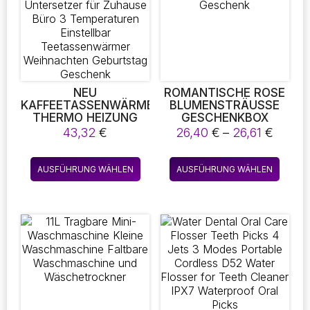
NEU
ROMANTISCHE ROSE
KAFFEETASSENWÄRMER
BLUMENSTRÄUSSE G
THERMO HEIZUNG
ESCHENKBOX V
ELEKTRISCHE
ALENTINSTAG M
Preis
43,32
€
26,40
€
–
26,61
€
HEIZUNG
ÄDCHEN GESCHENK
26,40
UNTERSETZER FÜR
bis
Dieses
Diese
ZUHAUSE BÜRO 3
AUSFÜHRUNG WÄHLEN
AUSFÜHRUNG WÄHLEN
26,61 
Produkt
Produk
TEMPERATUREN
EINSTELLBAR
weist
weist
TEETASSENWÄRMER
mehrere
mehre
WEIHNACHTEN
Varianten
Varian
GEBURTSTAG
auf.
auf.
GESCHENK
Die
Die
Optionen
Optio
können
könne
auf
auf