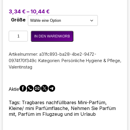
Preisspanne:
3,34
€
–
10,44
€
3,34 €
Größe
bis
10,44 €
8Pcs/2Pcs/1Pc
IN DEN WARENKORB
5Ml
Tragbare
Mini
Artikelnummer:
a31fc893-ba28-4be2-9472-
Nachfüllbare
0974f70f349c
Kategorien:
Persönliche Hygiene & Pflege
,
Parfüm
Valentinstag
To
go
Flasche
mit
Aktie
Spray
Duft
Tags: Tragbares nachfüllbares Mini-Parfüm,
Pumpe
Kleine/ mini Parfümflasche, Nehmen Sie Parfüm
Leere
mit, Parfüm im Flugzeug und im Urlaub
Kosmetische
Behälter
Zerstäuber