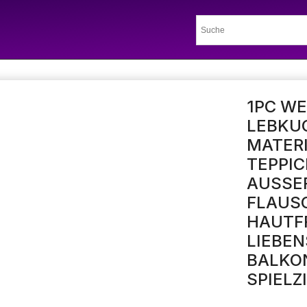
1PC W
LEBKU
MATERI
EPPICH
USSER
AUSCHI
UTFREU
EBENS
LKONM
IELZIM