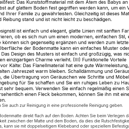
eißfest: Das Kunststoffmaterial mit dem Atem des Babys an
selbst auf glattem Boden fest gegriffen werden kann, um ei
d Ihrer Familie zu gewährleisten. Gleichzeitig ist dieses Mat
 Reibung stand und ist nicht leicht zu beschädigen.
gnstil ist einfach und elegant, glatte Linien mit sanften Farb
grieren, ob es sich nun um einen modernen, einfachen Stil, 
sie können sich gegenseitig ergänzen und werden zum letzt
 Oberfläche der Bodenmatte kann ein einfaches Muster oder
. Das Design des Musters ist einfach und großzügig, was nic
 einzigartigen Charme verleiht. (III) Funktionelle Vorteile
vor Kälte: Das Flanellmaterial hat eine gute Wärmeleistung
kalten Jahreszeit warm bleiben. Schalldämmung und Geräu
, die Übertragung von Geräuschen wie Schritte und Möbe
bung für Sie schaffen und Sie ein ruhiges Leben zu Haus
 ist sehr bequem. Verwenden Sie einfach regelmäßig einen
rsehentlich einen Fleck bekommen, können Sie ihn mit ein
en.
Sie auch zur Reinigung in eine professionelle Reinigung geben.
 Bodenmatte direkt flach auf den Boden. Achten Sie beim Verlegen d
keit zwischen der Matte und dem Boden, da dies die Rutschfestigkei
uss, kann sie mit doppelseitigem Klebeband oder speziellem Befest