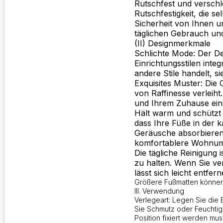
Rutschfest und verschl
Rutschfestigkeit, die 
Sicherheit von Ihnen un
täglichen Gebrauch und
(II) Designmerkmale
Schlichte Mode: Der Desi
Einrichtungsstilen inte
andere Stile handelt, 
Exquisites Muster: Die
von Raffinesse verleiht
und Ihrem Zuhause einen
Hält warm und schützt 
dass Ihre Füße in der 
Geräusche absorbieren
komfortablere Wohnumge
Die tägliche Reinigung
zu halten. Wenn Sie ve
lässt sich leicht entfern
Größere Fußmatten können 
III. Verwendung
Verlegeart: Legen Sie die
Sie Schmutz oder Feuchtig
Position fixiert werden m