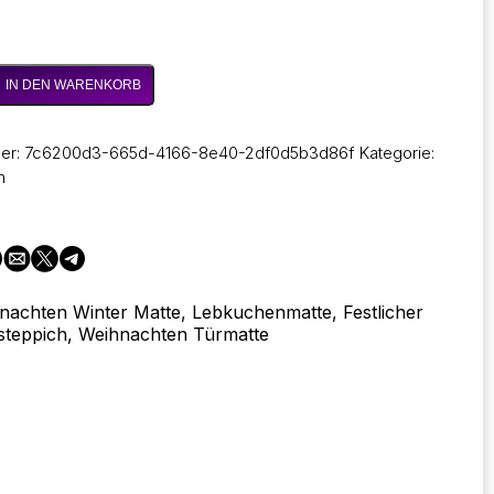
IN DEN WARENKORB
en
nmann
er:
7c6200d3-665d-4166-8e40-2df0d5b3d86f
Kategorie:
n
tte
ßiger
nachten Winter Matte, Lebkuchenmatte, Festlicher
hnliche
steppich, Weihnachten Türmatte
licher
h
ter
merteppich
te