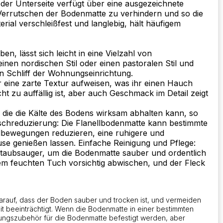
 der Unterseite verfügt über eine ausgezeichnete
n Verrutschen der Bodenmatte zu verhindern und so die
erial verschleißfest und langlebig, hält häufigem
en, lässt sich leicht in eine Vielzahl von
einen nordischen Stil oder einen pastoralen Stil und
en Schliff der Wohnungseinrichtung.
 eine zarte Textur aufweisen, was ihr einen Hauch
ht zu auffällig ist, aber auch Geschmack im Detail zeigt
, die die Kälte des Bodens wirksam abhalten kann, so
schreduzierung: Die Flanellbodenmatte kann bestimmte
lbewegungen reduzieren, eine ruhigere und
e genießen lassen. Einfache Reinigung und Pflege:
 Staubsauger, um die Bodenmatte sauber und ordentlich
em feuchten Tuch vorsichtig abwischen, und der Fleck
arauf, dass der Boden sauber und trocken ist, und vermeiden
t beeinträchtigt. Wenn die Bodenmatte in einer bestimmten
igungszubehör für die Bodenmatte befestigt werden, aber