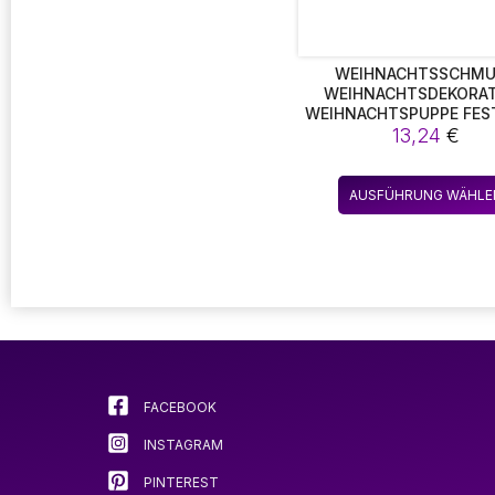
WEIHNACHTSSCHM
WEIHNACHTSDEKORA
WEIHNACHTSPUPPE FES
DEKORATION
13,24
€
WEIHNACHTSFENST
SCHAUFENSTER
WEIHNACHTSZUBEH
AUSFÜHRUNG WÄHLE
FACEBOOK
INSTAGRAM
PINTEREST