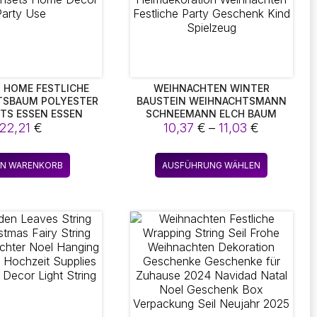
 HOME FESTLICHE
WEIHNACHTEN WINTER
TSBAUM POLYESTER
BAUSTEIN WEIHNACHTSMANN
TS ESSEN ESSEN
SCHNEEMANN ELCH BAUM
Preisspan
 FÜR URLAUB ESSEN
22,21
€
MICRO BRICK PUZZLE
10,37
€
–
11,03
€
E TISCHSETS HOME
ZUSAMMENBAU MODELL
10,37 €
R PARTY USE
HEIMDEKORATION
bis
Dieses
WEIHNACHTEN FESTLICHE
EN WARENKORB
AUSFÜHRUNG WÄHLEN
11,03 €
Produkt
PARTY GESCHENK KIND
SPIELZEUG
weist
mehrere
Varianten
auf.
Die
Optionen
können
auf
der